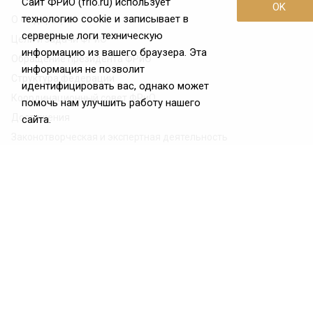
Сайт ФРиО (frio.ru) использует
OK
технологию cookie и записывает в
О Федерации
серверные логи техническую
Цели и задачи ФРиО
информацию из вашего браузера. Эта
Обращение президента ФРиО
информация не позволит
Структура федерации
идентифицировать вас, однако может
Координационный совет ФРиО
помочь нам улучшить работу нашего
Достижения
сайта.
Законотворческая и экспертная деятельность
Партнёры ФРиО
Реквизиты
Проекты
Союз управляющих ресторанами
Союз специалистов служб хаускипинга
СПК в сфере гостеприимства
Центр оценки квалификации
Азбука чистоты