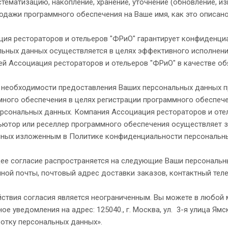
стематизацию, накопление, хранение, уточнение (обновление, и
одажи программного обеспечения на Ваше имя, как это описано
ция рестораторов и отельеров "ФРиО" гарантирует конфиденци
ьных данных осуществляется в целях эффективного исполнения
й Ассоциация рестораторов и отельеров "ФРиО" в качестве о
е необходимости предоставления Ваших персональных данных п
ного обеспечения в целях регистрации программного обеспечен
рсональных данных. Компания Ассоциация рестораторов и отел
ьютор или реселлер программного обеспечения осуществляет з
чных изложенным в Политике конфиденциальности персональн
е согласие распространяется на следующие Ваши персональны
ной почты, почтовый адрес доставки заказов, контактный тел
ствия согласия является неограниченным. Вы можете в любой 
ое уведомления на адрес: 125040., г. Москва, ул. 3-я улица Ямс
ботку персональных данных».