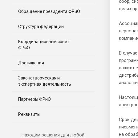
сбор, си
целях пр
Обращение президента ФРиО
Ассоциа
Структура федерации
персонал
компание
Координационный совет
ФРиО
В случа
программ
Достижения
ваших пе
дистриб
Законотворческая и
аналоги
экспертная деятельность
Настояще
Партнёры ФРиО
электрон
Реквизиты
Срок дей
письменн
на обра
Находим решения для любой