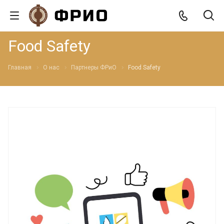
Food Safety
Главная
О нас
Партнеры ФРиО
Food Safety