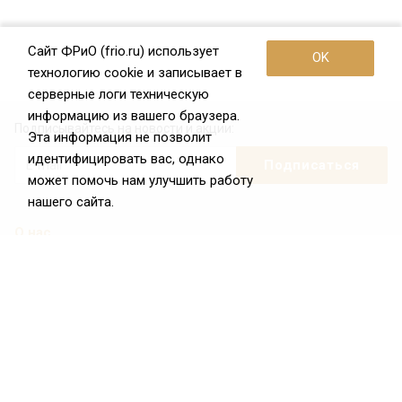
Сайт ФРиО (frio.ru) использует
OK
технологию cookie и записывает в
серверные логи техническую
информацию из вашего браузера.
Подписывайтесь на новости и акции:
Эта информация не позволит
идентифицировать вас, однако
может помочь нам улучшить работу
нашего сайта.
О нас
О Федерации
Цели и задачи ФРиО
Обращение президента ФРиО
Структура федерации
Координационный совет ФРиО
Достижения