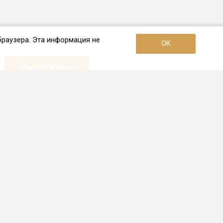
браузера. Эта информация не
OK
Наши контакты
+7 (903) 631-14-18
Пн. – Пт.: с 10:00 до 19:00
Тверь, ул З. Тимофеевой, д. 2, офис
101
info.tver@frio.ru