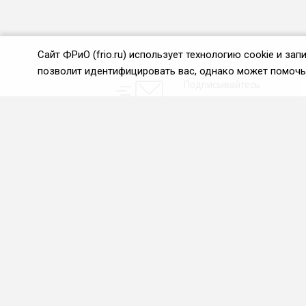
Сайт ФРиО (frio.ru) использует технологию cookie и з
позволит идентифицировать вас, однако может помочь 
Подписывайтесь
на новости и акции:
О нас
Проекты
О Федерации
Союз управляющих
ресторанами
Цели и задачи ФРиО
Союз специалистов служб
Обращение президента
хаускипинга
ФРиО
СПК в сфере
Структура федерации
гостеприимства
Координационный совет
Центр оценки
ФРиО
квалификации
Достижения
Азбука чистоты