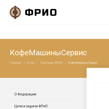
КофеМашиныСервис
Главная
О нас
Партнеры ФРиО
КофеМашиныСервис
О Федерации
Цели и задачи ФРиО