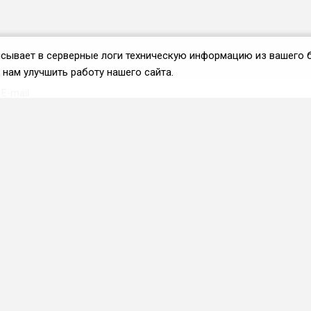
аписывает в серверные логи техническую информацию из вашего 
нам улучшить работу нашего сайта.
Вступить во ФРиО
Каталог поставщиков
Услуги и сервисы для
HoReCa
Реклама и маркетинг
Образование в сфере
HoReCa
ПО и системы
автоматизации
Приложения и веб-сервисы