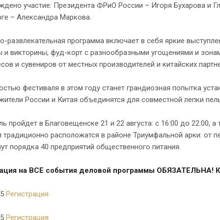
ждено участие: Президента ФРиО России – Игоря Бухарова и Г
ге – Александра Маркова.
о-развлекательная программа включает в себя яркие выступле
ы и викторины, фуд-корт с разнообразными угощениями и зона
сов и сувениров от местных производителей и китайских партн
остью фестиваля в этом году станет грандиозная попытка уст
жители России и Китая объединятся для совместной лепки пел
ь пройдет в Благовещенске 21 и 22 августа: с 16:00 до 22:00, а т
традиционно расположатся в районе Триумфальной арки: от пер
ут порядка 40 предприятий общественного питания.
ация на ВСЕ события деловой программы ОБЯЗАТЕЛЬНА! К
25
Регистрация
25
Регистрация