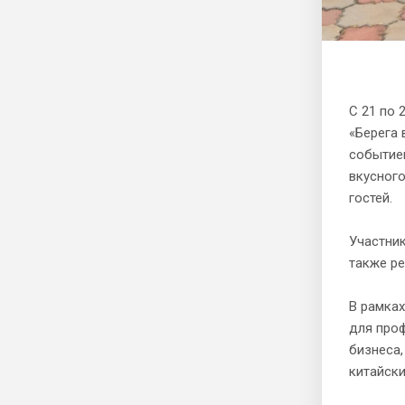
С 21 по 
«Берега 
событием
вкусного
гостей.
Участник
также ре
В рамка
для проф
бизнеса,
китайски