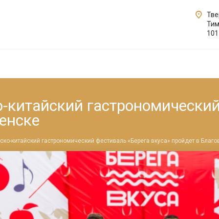
Твер
Тим
101
китайский гастрономический
енске
ко-китайский гастрономический фестиваль «Берега вкуса» пройдет в Благ