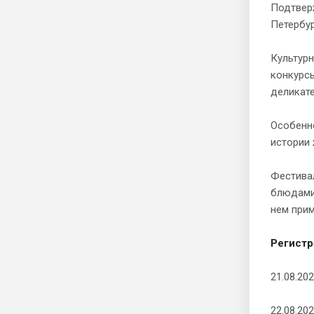
Подтвер
Петербур
Культурн
конкурс
деликате
Особенн
истории 
Фестивал
блюдами 
нем прим
Регистр
21.08.20
22.08.20