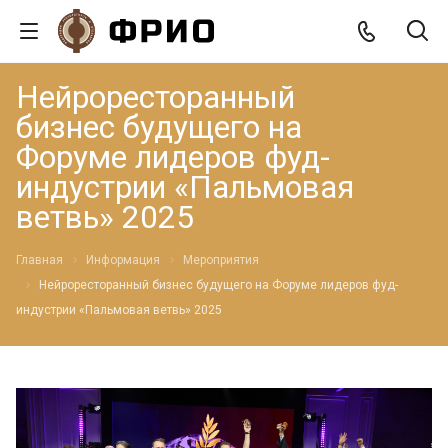
Нейроресторанный
бизнес будущего на
Форуме лидеров фуд-
индустрии «Пальмовая
ветвь» 2025
Главная
Информация
Мероприятия
Нейроресторанный бизнес будущего на Форуме лидеров фуд-
индустрии «Пальмовая ветвь» 2025