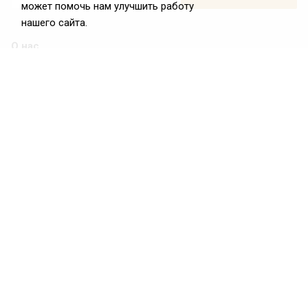
может помочь нам улучшить работу
нашего сайта.
О нас
О Федерации
Цели и задачи ФРиО
Обращение президента ФРиО
Структура федерации
Координационный совет ФРиО
Достижения
Законотворческая и экспертная деятельность
Партнёры ФРиО
Реквизиты
Проекты
Союз управляющих ресторанами
Союз специалистов служб хаускипинга