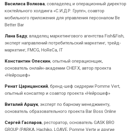
Василиса Волкова
, совладелец и операционный директор
коктейльного холдинга «С.И.Д.Р. Групп», соавтор
мобильного приложения для управления персоналом Be
Better Bar
Лана Баду
, владелец маркетингового агентства Fish&Fish,
эксперт направлений потребительский маркетинг, трейд-
маркетинг, FMCG, HoReCa, IT
Константин Опескин
, опытный операционщик,
основатель онлайн-академии CHEF.X, автор проекта
«Нейрошеф»
Ренат Царицанский
, бренд-шеф сидрерии Pomme Vert,
опытный консалтер и соавтор проекта «Нейрошеф»
Виталий Аршук
, эксперт по барному менеджменту,
основатель образовательного проекта Bar Boss Online
Сергей Гаспаров
, ресторатор, основатель GASK BRO
GROUP (PARKA, Hachiko, LOAVE, Pomme Verte и другие