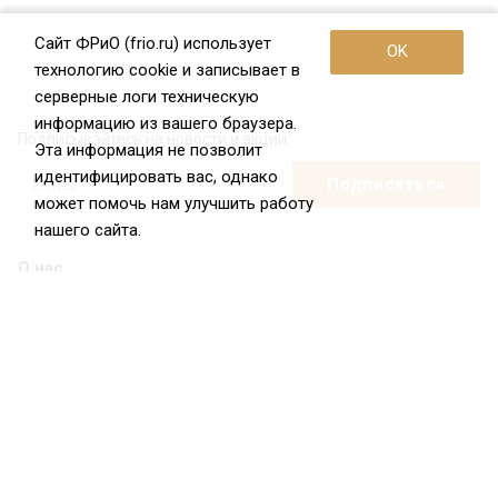
Сайт ФРиО (frio.ru) использует
OK
технологию cookie и записывает в
серверные логи техническую
информацию из вашего браузера.
Подписывайтесь на новости и акции:
Эта информация не позволит
идентифицировать вас, однако
может помочь нам улучшить работу
нашего сайта.
О нас
О Федерации
Цели и задачи ФРиО
Обращение президента ФРиО
Структура федерации
Координационный совет ФРиО
Достижения
Законотворческая и экспертная деятельность