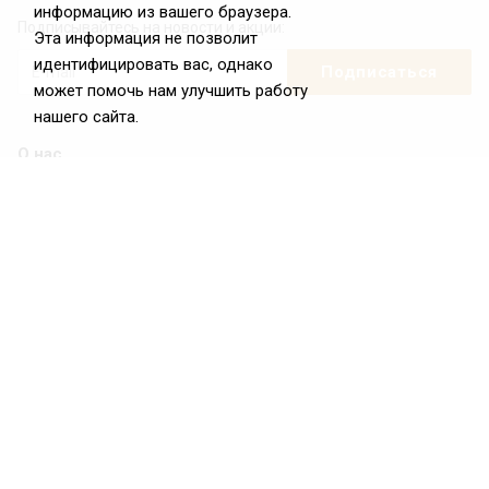
информацию из вашего браузера.
Подписывайтесь на новости и акции:
Эта информация не позволит
идентифицировать вас, однако
может помочь нам улучшить работу
нашего сайта.
О нас
О Федерации
Цели и задачи ФРиО
Обращение президента ФРиО
Структура федерации
Координационный совет ФРиО
Достижения
Законотворческая и экспертная деятельность
Партнёры ФРиО
Реквизиты
Проекты