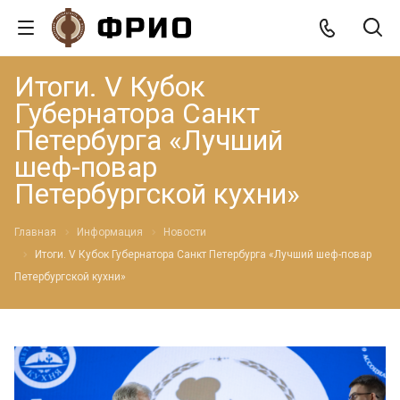
Итоги. V Кубок
Губернатора Санкт
Петербурга «Лучший
шеф-повар
Петербургской кухни»
Главная
Информация
Новости
Итоги. V Кубок Губернатора Санкт Петербурга «Лучший шеф-повар
Петербургской кухни»