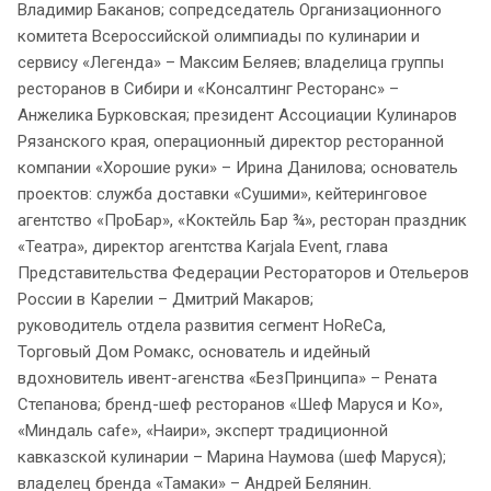
Владимир Баканов; сопредседатель Организационного
комитета Всероссийской олимпиады по кулинарии и
сервису «Легенда» – Максим Беляев; владелица группы
ресторанов в Сибири и «Консалтинг Ресторанс» –
Анжелика Бурковская; президент Ассоциации Кулинаров
Рязанского края, операционный директор ресторанной
компании «Хорошие руки» – Ирина Данилова; основатель
проектов: служба доставки «Сушими», кейтеринговое
агентство «ПроБар», «Коктейль Бар ¾», ресторан праздник
«Театра», директор агентства Karjala Event, глава
Представительства Федерации Рестораторов и Отельеров
России в Карелии – Дмитрий Макаров;
руководитель отдела развития сегмент HoReCa,
Торговый Дом Ромакс, основатель и идейный
вдохновитель ивент-агенства «БезПринципа» – Рената
Степанова; бренд-шеф ресторанов «Шеф Маруся и Ко»,
«Миндаль cafe», «Наири», эксперт традиционной
кавказской кулинарии – Марина Наумова (шеф Маруся);
владелец бренда «Тамаки» – Андрей Белянин.