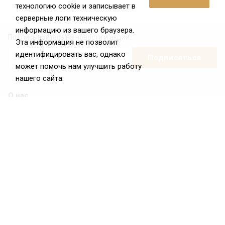
технологию cookie и записывает в
серверные логи техническую
информацию из вашего браузера.
Подписывайтесь на новости и акции:
Эта информация не позволит
идентифицировать вас, однако
может помочь нам улучшить работу
нашего сайта.
О нас
О Федерации
Цели и задачи ФРиО
Обращение президента ФРиО
Структура федерации
Координационный совет ФРиО
Достижения
Законотворческая и экспертная деятельность
Партнёры ФРиО
Реквизиты