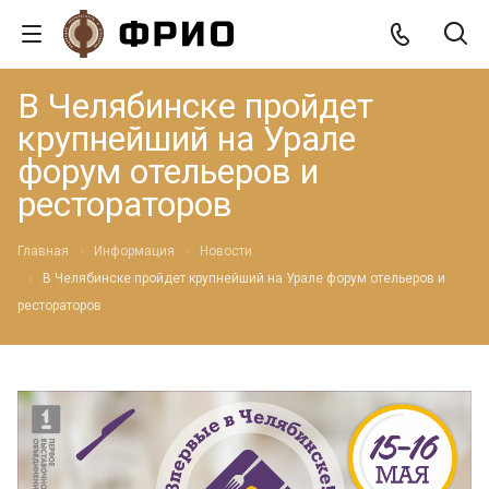
В Челябинске пройдет
крупнейший на Урале
форум отельеров и
рестораторов
Главная
Информация
Новости
В Челябинске пройдет крупнейший на Урале форум отельеров и
рестораторов