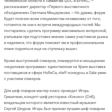
Челябинской области к саммитам ШОС и БРИКС, —
рассказывает директор «Первого выставочного
объединения» Светлана Мещерякова. – Но думаю, форум
будет полезен всем специалистам независимо от того,
готовятся ли они к встрече международных гостей. Мы
постарались сделать программу максимально интересной,
учитывали при подготовке мнение самих участников рынка
и надеемся, что форум поможет им в профессиональном
плане подняться еще на ступеньку выше».
Кроме выступлений спикеров, планируется и насыщенная
«неделовая программа»: единственная на Урале выставка
поставщиков в сфере HoReCa, staff-конкурсы и Gala-ужин
с участием спикеров.
Для шеф-поваров мастер-класс проведет Игорь
Гришечкин, концепт-шеф ресторана «Кококо» (Спб),
владельцем которого является известный музыкант
Сергей Шнуров. Игорь был признан лучшим шеф-поваром